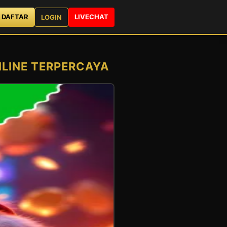
DAFTAR
LIVECHAT
LOGIN
LINE TERPERCAYA