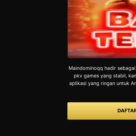
Maindominoqq hadir sebagai p
pkv games yang stabil, ka
aplikasi yang ringan untuk 
DAFTA