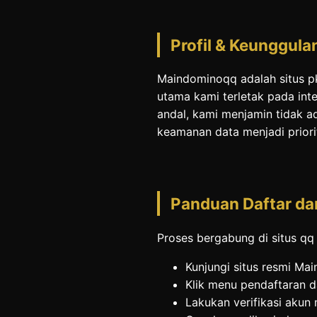
Profil & Keunggula
Maindominoqq adalah situs p
utama kami terletak pada in
andal, kami menjamin tidak 
keamanan data menjadi priori
Panduan Daftar da
Proses bergabung di situs qq 
Kunjungi situs resmi Ma
Klik menu pendaftaran d
Lakukan verifikasi akun 